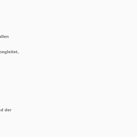
allen
egleitet,
d der